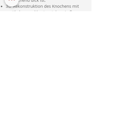
ausreichend dick ist.
3D-Rekonstruktion des Knochens mit
vertikalem und horizontalem Aufbau
des Ober- und Unterkiefers durch bio-
kompatible Materialien.
SCHICKEN