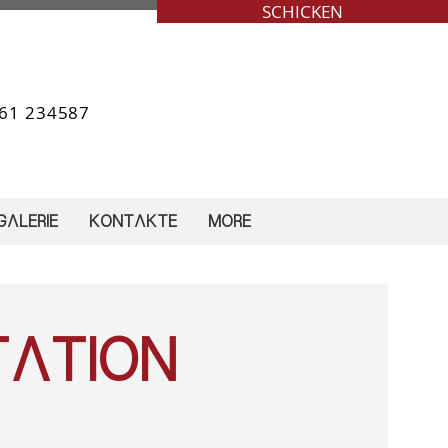
SCHICKEN
461 234587
GALERIE
KONTAKTE
More
tation