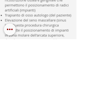
ricostruzione ossea e gengivale che
permettono il posizionamento di radici
artificiali (impianti)
Trapianto di osso autologo (del paziente)
Elevazione del seno mascellare (sinus
lift). Questa procedura chirurgica
permette il posizionamento di impianti
in zona molare dell'arcata superiore,
dove l’osso presente non sarebbe
sufficiente
Ricostruzione ossea 3D con aumento
verticale e orizzontale osseo della
mascella e della mandibola tramite
materiali biocompatibili