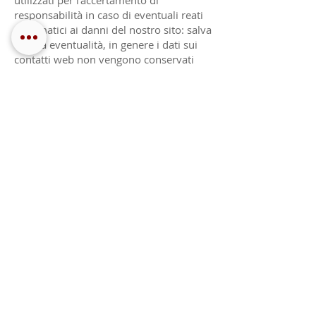
utilizzati per l'accertamento di
responsabilità in caso di eventuali reati
informatici ai danni del nostro sito: salva
questa eventualità, in genere i dati sui
contatti web non vengono conservati
per più di sette giorni.
Dati forniti volontariamente dall'utente.
L'invio facoltativo, esplicito e volontario
di posta elettronica agli indirizzi indicati
su questo sito comporta per sua stessa
natura la successiva acquisizione
dell'indirizzo del mittente, necessario
per rispondere alle richieste, nonché
degli eventuali altri dati personali inseriti
nella missiva.
Specifiche informative sintetiche o
analitiche sono riportate nelle pagine del
sito predisposte per particolari servizi a
richiesta.
Invitiamo i nostri utenti, nelle Loro
richieste di servizi o nei Loro quesiti, a
non inviare nominativi o altri dati